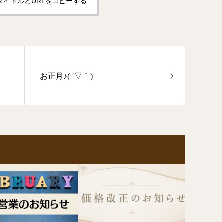
タイトルとURLをコピーする
お正月♪( ´▽｀)