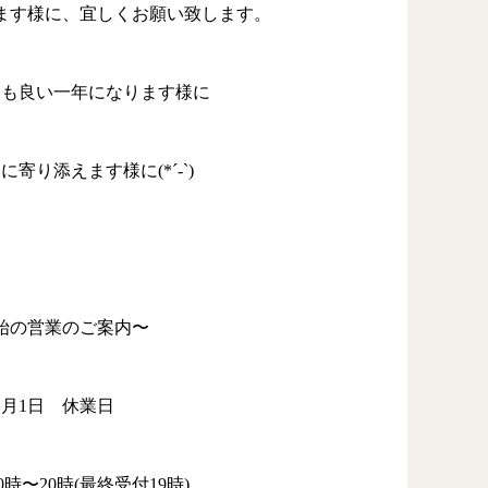
ます様に、宜しくお願い致します。
ても良い一年になります様に
寄り添えます様に(*´-`)
始の営業のご案内〜
1
月
1
日 休業日
0
時〜
20
時
(
最終受付
19
時
)