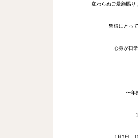
変わらぬご愛顧賜り
皆様にとっ
心身が日常に
〜年
1
月
2
日
1