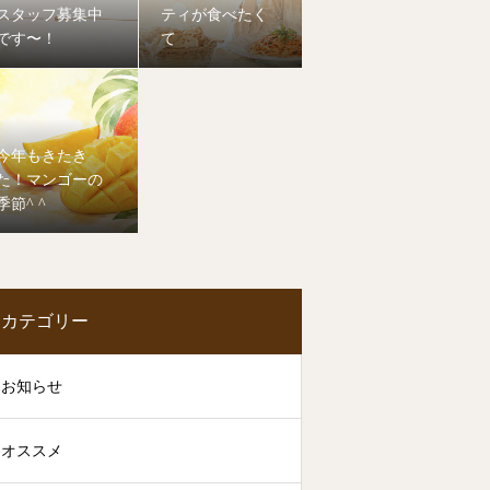
スタッフ募集中
ティが食べたく
です〜！
て
今年もきたき
た！マンゴーの
季節^ ^
カテゴリー
お知らせ
オススメ