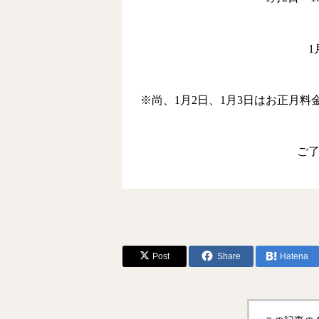
1
※
尚、
1
月
2
日、
1
月
3
日はお正月料
ご
Post
Share
Hatena