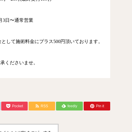
月
3
日〜通常営業
金として施術料金にプラス
500
円頂いております。
了承くださいませ。
Pocket
RSS
feedly
Pin it