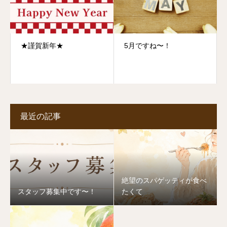
★謹賀新年★
5月ですね〜！
最近の記事
絶望のスパゲッティが食べ
スタッフ募集中です〜！
たくて