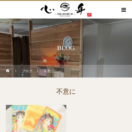
BLOG
ブログ
不意に
不意に