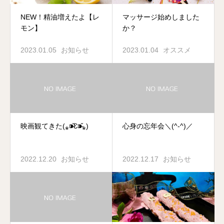
NEW！精油増えたよ【レ
マッサージ始めしました
モン】
か？
2023.01.05
お知らせ
2023.01.04
オススメ
映画観てきた(⁎⁍̴̆Ɛ⁍̴̆⁎)
心身の忘年会＼(^-^)／
2022.12.20
お知らせ
2022.12.17
お知らせ