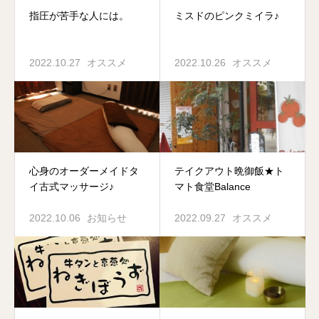
指圧が苦手な人には。
ミスドのピンクミイラ♪
2022.10.27
オススメ
2022.10.26
オススメ
心身のオーダーメイドタ
テイクアウト晩御飯★ト
イ古式マッサージ♪
マト食堂Balance
2022.10.06
お知らせ
2022.09.27
オススメ